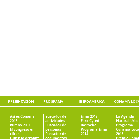
PRESENTACIÓN
PROGRAMA
IBEROAMÉRICA
CONAMA LOC
Así es Conama
Buscador de
Eima 2018
La Agenda
2018
actividades
Foro Cyted-
Natural Urb
Rumbo 20.30
Buscador de
Iberoeka
Programa
El congreso en
personas
Programa Eima
Conama Loca
cifras
Buscador de
2018
2018
Quién lo organiza
documentos
Premio Con