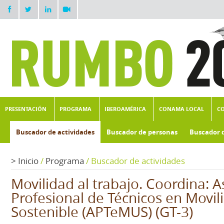
PRESENTACIÓN
PROGRAMA
IBEROAMÉRICA
CONAMA LOCAL
C
Buscador de actividades
Buscador de personas
Buscador 
>
Inicio
/
Programa
/
Buscador de actividades
Movilidad al trabajo. Coordina: A
Profesional de Técnicos en Movi
Sostenible (APTeMUS) (GT-3)