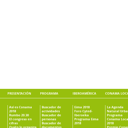
PRESENTACIÓN
PROGRAMA
IBEROAMÉRICA
CONAMA LOC
Así es Conama
Buscador de
Eima 2018
La Agenda
2018
actividades
Foro Cyted-
Natural Urb
Rumbo 20.30
Buscador de
Iberoeka
Programa
El congreso en
personas
Programa Eima
Conama Loca
cifras
Buscador de
2018
2018
Quién lo organiza
documentos
Premio Con