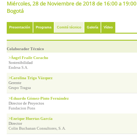
Miércoles, 28 de Noviembre de 2018 de 16:00 a 19:00 e
Bogotá
Presentación
Programa
Comité técnico
Galería
Vídeo
Colaborador Técnico
>Ángel Fraile Coracho
Sostenibilidad
Endesa S.A.
>Carolina Trigo Vázquez
Gerente
Grupo Tragsa
>Eduardo Gómez-Pinto Fernández
Director de Proyectos
Fundacion Pons
>Enrique Huertas García
Director
Colin Buchanan Consultores, S. A.