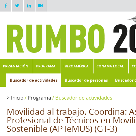
PRESENTACIÓN
PROGRAMA
IBEROAMÉRICA
CONAMA LOCAL
C
Buscador de actividades
Buscador de personas
Buscador 
>
Inicio
/
Programa
/
Buscador de actividades
Movilidad al trabajo. Coordina: A
Profesional de Técnicos en Movi
Sostenible (APTeMUS) (GT-3)