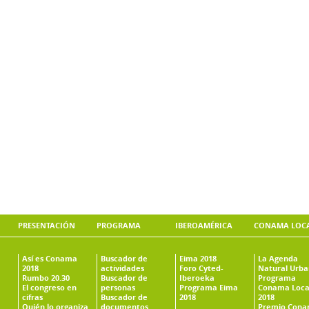
PRESENTACIÓN
PROGRAMA
IBEROAMÉRICA
CONAMA LOC
Así es Conama
Buscador de
Eima 2018
La Agenda
2018
actividades
Foro Cyted-
Natural Urb
Rumbo 20.30
Buscador de
Iberoeka
Programa
El congreso en
personas
Programa Eima
Conama Loca
cifras
Buscador de
2018
2018
Quién lo organiza
documentos
Premio Con