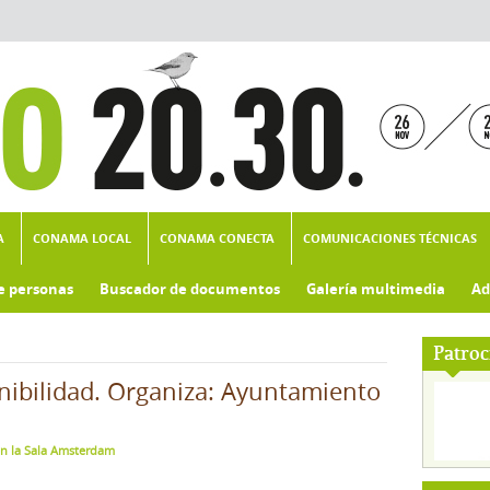
A
CONAMA LOCAL
CONAMA CONECTA
COMUNICACIONES TÉCNICAS
e personas
Buscador de documentos
Galería multimedia
Ad
Patroc
nibilidad. Organiza: Ayuntamiento
en la Sala Amsterdam