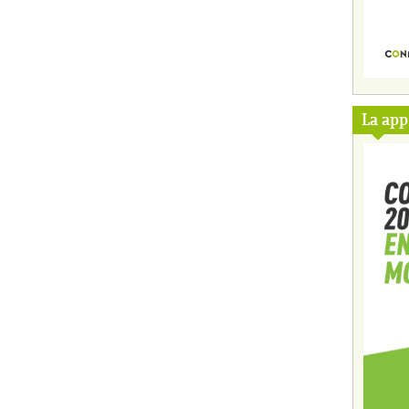
La ap