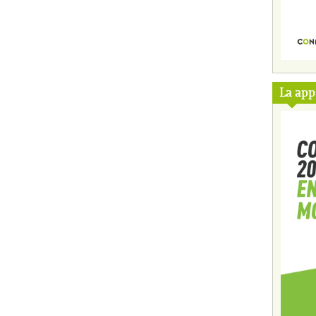
La ap