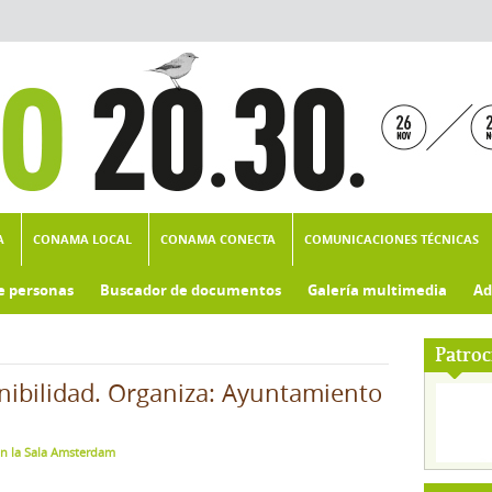
A
CONAMA LOCAL
CONAMA CONECTA
COMUNICACIONES TÉCNICAS
e personas
Buscador de documentos
Galería multimedia
Ad
Patroc
nibilidad. Organiza: Ayuntamiento
en la Sala Amsterdam