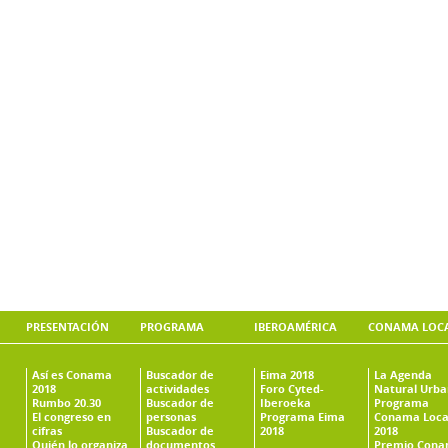
PRESENTACIÓN
PROGRAMA
IBEROAMÉRICA
CONAMA LOC
Así es Conama
Buscador de
Eima 2018
La Agenda
2018
actividades
Foro Cyted-
Natural Urb
Rumbo 20.30
Buscador de
Iberoeka
Programa
El congreso en
personas
Programa Eima
Conama Loca
cifras
Buscador de
2018
2018
Quién lo organiza
documentos
Premio Con