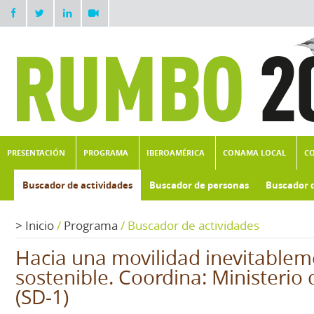
PRESENTACIÓN
PROGRAMA
IBEROAMÉRICA
CONAMA LOCAL
C
Buscador de actividades
Buscador de personas
Buscador 
>
Inicio
/
Programa
/
Buscador de actividades
Hacia una movilidad inevitable
sostenible. Coordina: Ministeri
(SD-1)