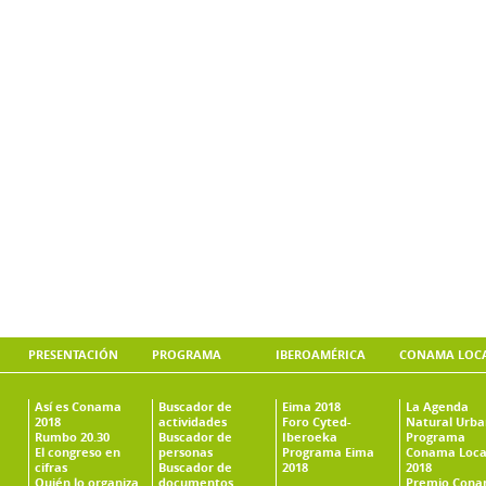
PRESENTACIÓN
PROGRAMA
IBEROAMÉRICA
CONAMA LOC
Así es Conama
Buscador de
Eima 2018
La Agenda
2018
actividades
Foro Cyted-
Natural Urb
Rumbo 20.30
Buscador de
Iberoeka
Programa
El congreso en
personas
Programa Eima
Conama Loca
cifras
Buscador de
2018
2018
Quién lo organiza
documentos
Premio Con