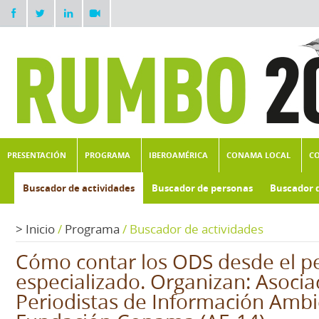
PRESENTACIÓN
PROGRAMA
IBEROAMÉRICA
CONAMA LOCAL
C
Buscador de actividades
Buscador de personas
Buscador 
>
Inicio
/
Programa
/
Buscador de actividades
Cómo contar los ODS desde el p
especializado. Organizan: Asocia
Periodistas de Información Ambie