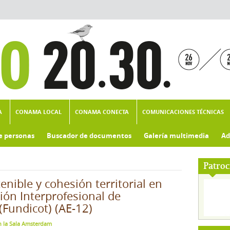
A
CONAMA LOCAL
CONAMA CONECTA
COMUNICACIONES TÉCNICAS
e personas
Buscador de documentos
Galería multimedia
Ad
Patroc
nible y cohesión territorial en
ión Interprofesional de
(Fundicot) (AE-12)
n la Sala Amsterdam