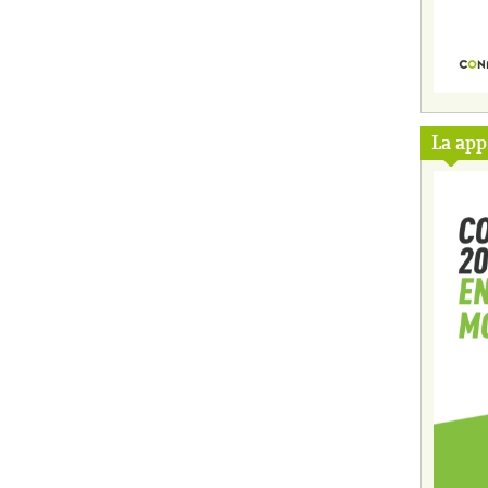
La ap