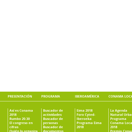
PRESENTACIÓN
PROGRAMA
IBEROAMÉRICA
CONAMA LOC
Así es Conama
Buscador de
Eima 2018
La Agenda
2018
actividades
Foro Cyted-
Natural Urb
Rumbo 20.30
Buscador de
Iberoeka
Programa
El congreso en
personas
Programa Eima
Conama Loca
cifras
Buscador de
2018
2018
Quién lo organiza
documentos
Premio Con