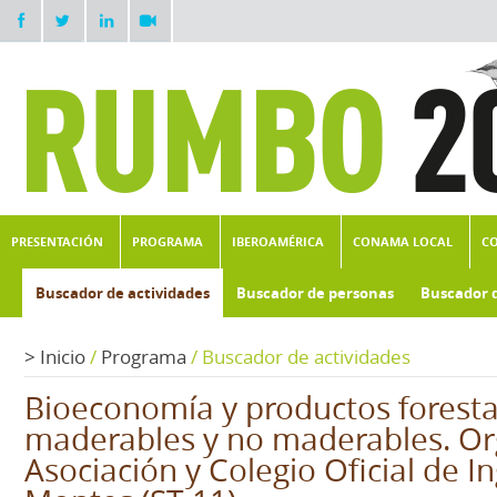
PRESENTACIÓN
PROGRAMA
IBEROAMÉRICA
CONAMA LOCAL
C
Buscador de actividades
Buscador de personas
Buscador 
>
Inicio
/
Programa
/
Buscador de actividades
Bioeconomía y productos foresta
maderables y no maderables. Or
Asociación y Colegio Oficial de I