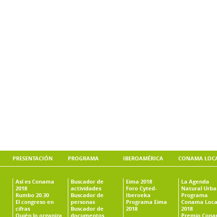
PRESENTACIÓN
PROGRAMA
IBEROAMÉRICA
CONAMA LOC
Así es Conama
Buscador de
Eima 2018
La Agenda
2018
actividades
Foro Cyted-
Natural Urb
Rumbo 20.30
Buscador de
Iberoeka
Programa
El congreso en
personas
Programa Eima
Conama Loca
cifras
Buscador de
2018
2018
Quién lo organiza
documentos
Premio Con