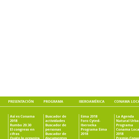
PRESENTACIÓN
PROGRAMA
IBEROAMÉRICA
CONAMA LOC
Así es Conama
Buscador de
Eima 2018
La Agenda
2018
actividades
Foro Cyted-
Natural Urb
Rumbo 20.30
Buscador de
Iberoeka
Programa
El congreso en
personas
Programa Eima
Conama Loca
cifras
Buscador de
2018
2018
Quién lo organiza
documentos
Premio Con