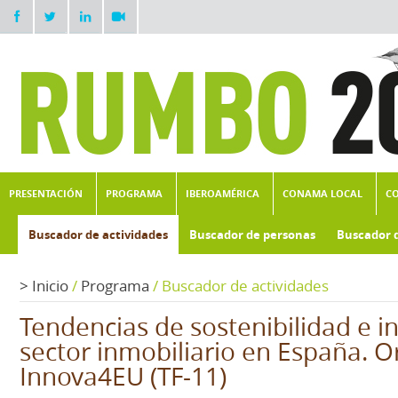
PRESENTACIÓN
PROGRAMA
IBEROAMÉRICA
CONAMA LOCAL
C
Buscador de actividades
Buscador de personas
Buscador 
>
Inicio
/
Programa
/
Buscador de actividades
Tendencias de sostenibilidad e i
sector inmobiliario en España. O
Innova4EU (TF-11)