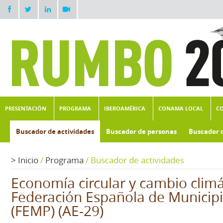
PRESENTACIÓN
PROGRAMA
IBEROAMÉRICA
CONAMA LOCAL
C
Buscador de actividades
Buscador de personas
Buscador 
>
Inicio
/
Programa
/
Buscador de actividades
Economía circular y cambio climá
Federación Española de Municipi
(FEMP) (AE-29)