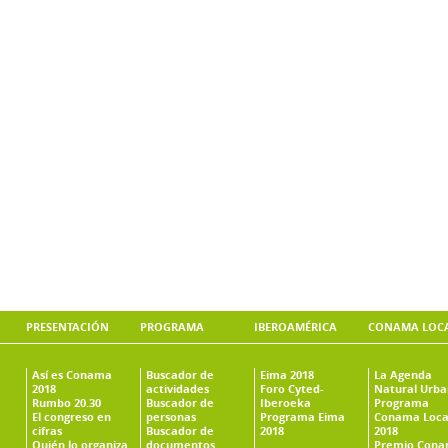
PRESENTACIÓN
PROGRAMA
IBEROAMÉRICA
CONAMA LOC
Así es Conama
Buscador de
Eima 2018
La Agenda
2018
actividades
Foro Cyted-
Natural Urb
Rumbo 20.30
Buscador de
Iberoeka
Programa
El congreso en
personas
Programa Eima
Conama Loca
cifras
Buscador de
2018
2018
Quién lo organiza
documentos
Premio Con