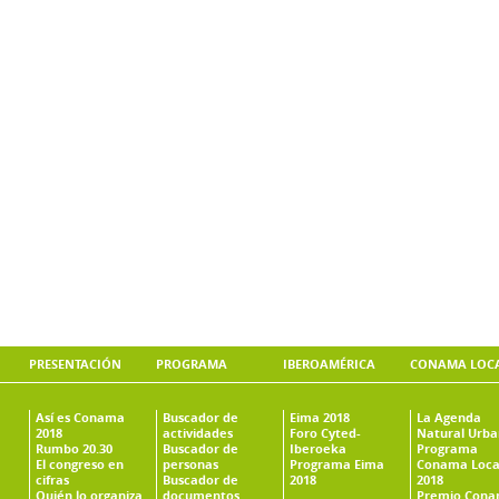
PRESENTACIÓN
PROGRAMA
IBEROAMÉRICA
CONAMA LOC
Así es Conama
Buscador de
Eima 2018
La Agenda
2018
actividades
Foro Cyted-
Natural Urb
Rumbo 20.30
Buscador de
Iberoeka
Programa
El congreso en
personas
Programa Eima
Conama Loca
cifras
Buscador de
2018
2018
Quién lo organiza
documentos
Premio Con