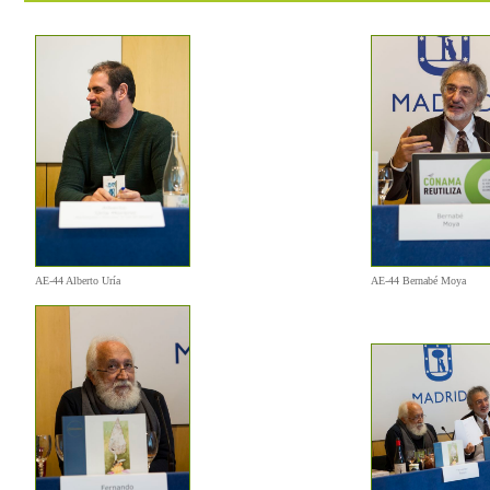
AE-44 Alberto Uría
AE-44 Bernabé Moya