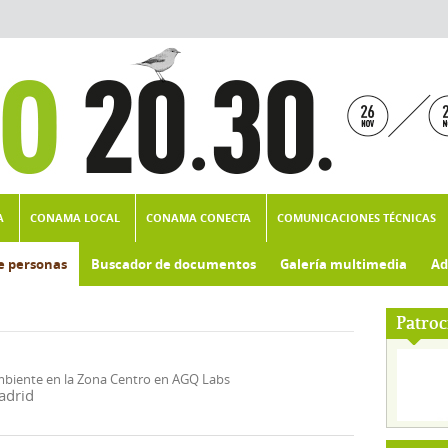
A
CONAMA LOCAL
CONAMA CONECTA
COMUNICACIONES TÉCNICAS
e personas
Buscador de documentos
Galería multimedia
Ad
Patroc
mbiente en la Zona Centro en AGQ Labs
adrid