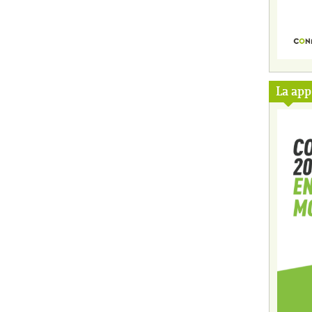
La ap