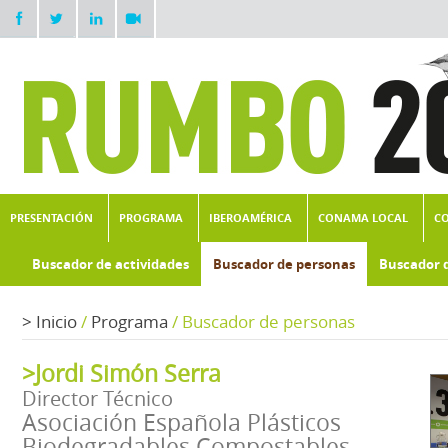
PRESENTACIÓN
PROGRAMA
IBEROAMÉRICA
CONAMA LOCAL
C
Buscador de actividades
Buscador de personas
Buscador 
>
Inicio
/
Programa
/
Buscador de personas
>Jordi Simón Serra
Director Técnico
Asociación Española Plásticos
Biodegradables Compostables