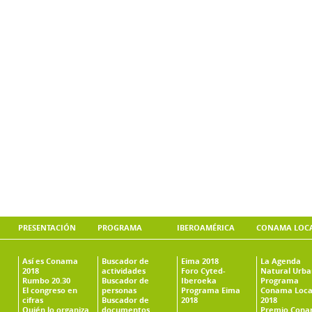
PRESENTACIÓN
PROGRAMA
IBEROAMÉRICA
CONAMA LOC
Así es Conama
Buscador de
Eima 2018
La Agenda
2018
actividades
Foro Cyted-
Natural Urb
Rumbo 20.30
Buscador de
Iberoeka
Programa
El congreso en
personas
Programa Eima
Conama Loca
cifras
Buscador de
2018
2018
Quién lo organiza
documentos
Premio Con