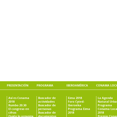
PRESENTACIÓN
PROGRAMA
IBEROAMÉRICA
CONAMA LOC
Así es Conama
Buscador de
Eima 2018
La Agenda
2018
actividades
Foro Cyted-
Natural Urb
Rumbo 20.30
Buscador de
Iberoeka
Programa
El congreso en
personas
Programa Eima
Conama Loca
cifras
Buscador de
2018
2018
Quién lo organiza
documentos
Premio Con