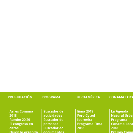
PRESENTACIÓN
PROGRAMA
IBEROAMÉRICA
CONAMA LOC
Así es Conama
Buscador de
Eima 2018
La Agenda
2018
actividades
Foro Cyted-
Natural Urb
Rumbo 20.30
Buscador de
Iberoeka
Programa
El congreso en
personas
Programa Eima
Conama Loca
cifras
Buscador de
2018
2018
Quién lo organiza
documentos
Premio Con