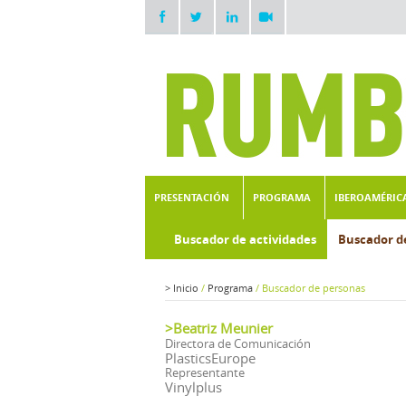
PRESENTACIÓN
PROGRAMA
IBEROAMÉRIC
Buscador de actividades
Buscador d
>
Inicio
/
Programa
/
Buscador de personas
>Beatriz Meunier
Directora de Comunicación
PlasticsEurope
Representante
Vinylplus