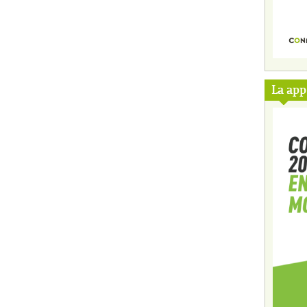
La ap