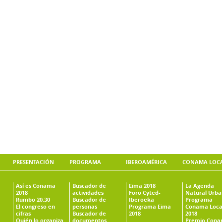
PRESENTACIÓN
PROGRAMA
IBEROAMÉRICA
CONAMA LOC
Así es Conama
Buscador de
Eima 2018
La Agenda
2018
actividades
Foro Cyted-
Natural Urb
Rumbo 20.30
Buscador de
Iberoeka
Programa
El congreso en
personas
Programa Eima
Conama Loca
cifras
Buscador de
2018
2018
Quién lo organiza
documentos
Premio Con