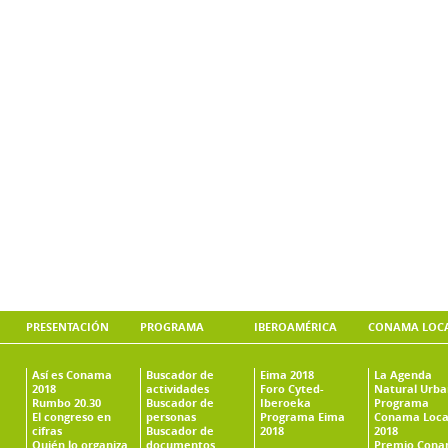
PRESENTACIÓN
PROGRAMA
IBEROAMÉRICA
CONAMA LOC
Así es Conama
Buscador de
Eima 2018
La Agenda
2018
actividades
Foro Cyted-
Natural Urb
Rumbo 20.30
Buscador de
Iberoeka
Programa
El congreso en
personas
Programa Eima
Conama Loca
cifras
Buscador de
2018
2018
Quién lo organiza
documentos
Premio Con