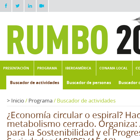
PRESENTACIÓN
PROGRAMA
IBEROAMÉRICA
CONAMA LOCAL
C
Buscador de actividades
Buscador de personas
Buscador 
>
Inicio
/
Programa
/
Buscador de actividades
¿Economía circular o espiral? Ha
metabolismo cerrado. Organiza: 
para la Sostenibilidad y el Progre