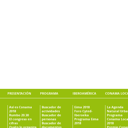
PRESENTACIÓN
PROGRAMA
IBEROAMÉRICA
CONAMA LOC
Así es Conama
Buscador de
Eima 2018
La Agenda
2018
actividades
Foro Cyted-
Natural Urb
Rumbo 20.30
Buscador de
Iberoeka
Programa
El congreso en
personas
Programa Eima
Conama Loca
cifras
Buscador de
2018
2018
Quién lo organiza
documentos
Premio Con