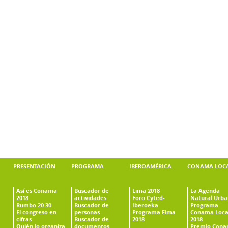
PRESENTACIÓN
PROGRAMA
IBEROAMÉRICA
CONAMA LOC
Así es Conama
Buscador de
Eima 2018
La Agenda
2018
actividades
Foro Cyted-
Natural Urb
Rumbo 20.30
Buscador de
Iberoeka
Programa
El congreso en
personas
Programa Eima
Conama Loca
cifras
Buscador de
2018
2018
Quién lo organiza
documentos
Premio Con