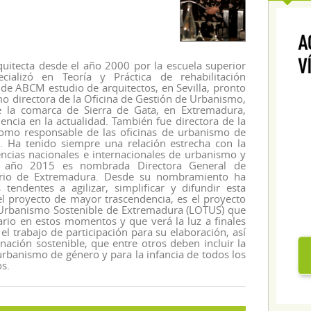
uitecta desde el año 2000 por la escuela superior
cializó en Teoría y Práctica de rehabilitación
de ABCM estudio de arquitectos, en Sevilla, pronto
mo directora de la Oficina de Gestión de Urbanismo,
de la comarca de Sierra de Gata, en Extremadura,
ncia en la actualidad. También fue directora de la
mo responsable de las oficinas de urbanismo de
 Ha tenido siempre una relación estrecha con la
cias nacionales e internacionales de urbanismo y
el año 2015 es nombrada Directora General de
orio de Extremadura. Desde su nombramiento ha
endentes a agilizar, simplificar y difundir esta
el proyecto de mayor trascendencia, es el proyecto
y Urbanismo Sostenible de Extremadura (LOTUS) que
ario en estos momentos y que verá la luz a finales
el trabajo de participación para su elaboración, así
ación sostenible, que entre otros deben incluir la
urbanismo de género y para la infancia de todos los
os.