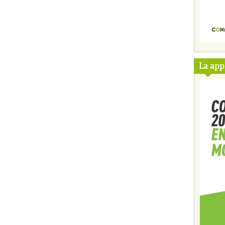
La ap