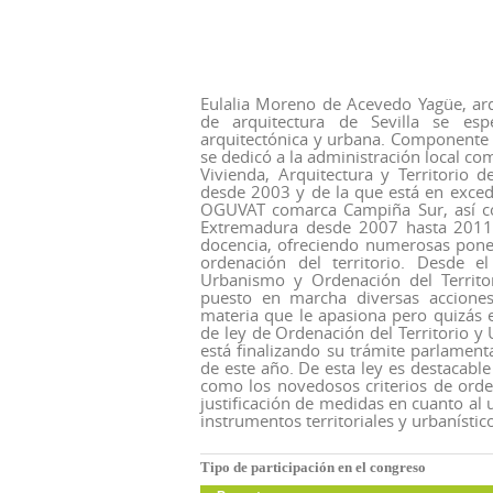
Eulalia Moreno de Acevedo Yagüe, arq
de arquitectura de Sevilla se espe
arquitectónica y urbana. Componente 
se dedicó a la administración local co
Vivienda, Arquitectura y Territorio 
desde 2003 y de la que está en excede
OGUVAT comarca Campiña Sur, así co
Extremadura desde 2007 hasta 2011.
docencia, ofreciendo numerosas ponen
ordenación del territorio. Desde 
Urbanismo y Ordenación del Territ
puesto en marcha diversas acciones t
materia que le apasiona pero quizás 
de ley de Ordenación del Territorio 
está finalizando su trámite parlament
de este año. De esta ley es destacable 
como los novedosos criterios de orden
justificación de medidas en cuanto al 
instrumentos territoriales y urbanístic
Tipo de participación en el congreso