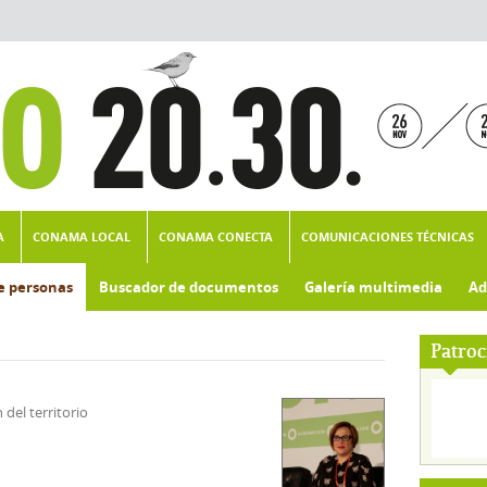
A
CONAMA LOCAL
CONAMA CONECTA
COMUNICACIONES TÉCNICAS
e personas
Buscador de documentos
Galería multimedia
Ad
Patroc
del territorio