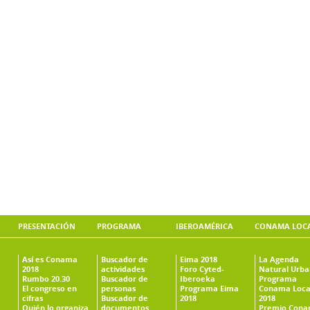
PRESENTACIÓN
PROGRAMA
IBEROAMÉRICA
CONAMA LOC
Así es Conama
Buscador de
Eima 2018
La Agenda
2018
actividades
Foro Cyted-
Natural Urb
Rumbo 20.30
Buscador de
Iberoeka
Programa
El congreso en
personas
Programa Eima
Conama Loca
cifras
Buscador de
2018
2018
Quién lo organiza
documentos
Premio Con