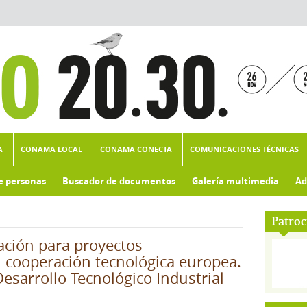
A
CONAMA LOCAL
CONAMA CONECTA
COMUNICACIONES TÉCNICAS
e personas
Buscador de documentos
Galería multimedia
Ad
Patroc
ación para proyectos
n cooperación tecnológica europea.
esarrollo Tecnológico Industrial