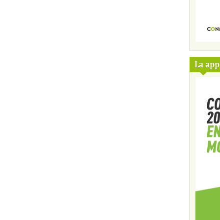
La ap