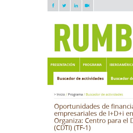
PRESENTACIÓN
PROGRAMA
IBEROAMÉRIC
Buscador de actividades
Buscador d
>
Inicio
/
Programa
/
Buscador de actividades
Oportunidades de financi
empresariales de I+D+i e
Organiza: Centro para el D
(CDTI) (TF-1)