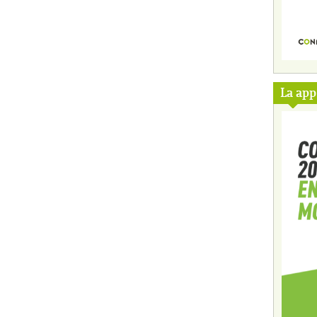
La ap