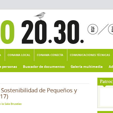
A
CONAMA LOCAL
CONAMA CONECTA
COMUNICACIONES TÉCNICAS
e personas
Buscador de documentos
Galería multimedia
Ad
Patroc
Sostenibilidad de Pequeños y
17)
 la Sala Bruselas