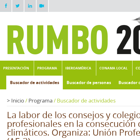
PRESENTACIÓN
PROGRAMA
IBEROAMÉRICA
CONAMA LOCAL
C
Buscador de actividades
Buscador de personas
Buscador 
>
Inicio
/
Programa
/
Buscador de actividades
La labor de los consejos y colegi
profesionales en la consecución
climáticos. Organiza: Unión Profe