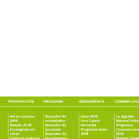
PRESENTACIÓN
PROGRAMA
IBEROAMÉRICA
CONAMA LOC
Así es Conama
Buscador de
Eima 2018
La Agenda
2018
actividades
Foro Cyted-
Natural Urb
Rumbo 20.30
Buscador de
Iberoeka
Programa
El congreso en
personas
Programa Eima
Conama Loca
cifras
Buscador de
2018
2018
Quién lo organiza
documentos
Premio Con