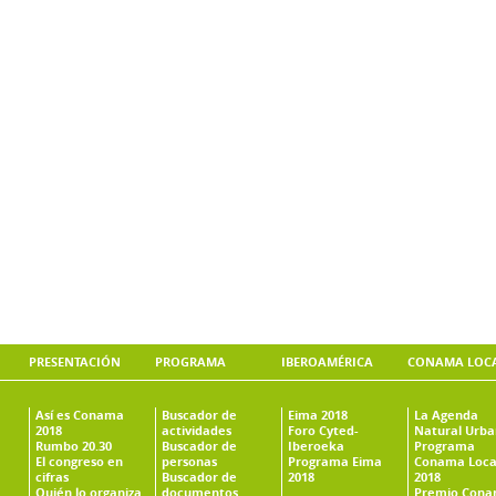
PRESENTACIÓN
PROGRAMA
IBEROAMÉRICA
CONAMA LOC
Así es Conama
Buscador de
Eima 2018
La Agenda
2018
actividades
Foro Cyted-
Natural Urb
Rumbo 20.30
Buscador de
Iberoeka
Programa
El congreso en
personas
Programa Eima
Conama Loca
cifras
Buscador de
2018
2018
Quién lo organiza
documentos
Premio Con