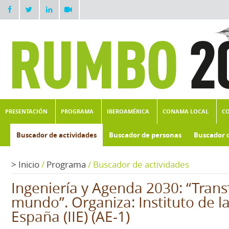
PRESENTACIÓN
PROGRAMA
IBEROAMÉRICA
CONAMA LOCAL
C
Buscador de actividades
Buscador de personas
Buscador 
>
Inicio
/
Programa
/
Buscador de actividades
Ingeniería y Agenda 2030: “Trans
mundo”. Organiza: Instituto de la
España (IIE) (AE-1)