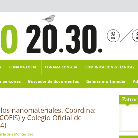
A
CONAMA LOCAL
CONAMA CONECTA
COMUNICACIONES TÉCNICAS
e personas
Buscador de documentos
Galería multimedia
Ad
Patroc
 los nanomateriales. Coordina:
(COFIS) y Colegio Oficial de
4)
en la Sala Montevideo