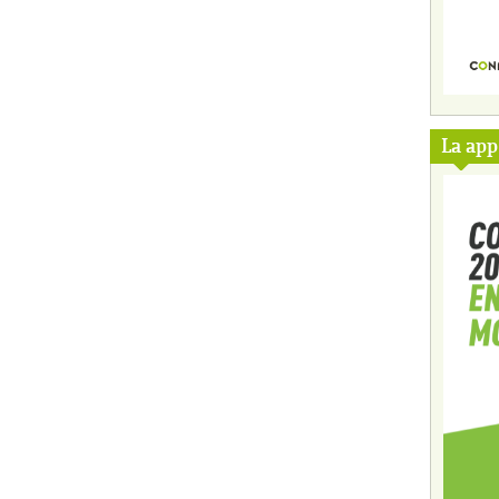
La ap