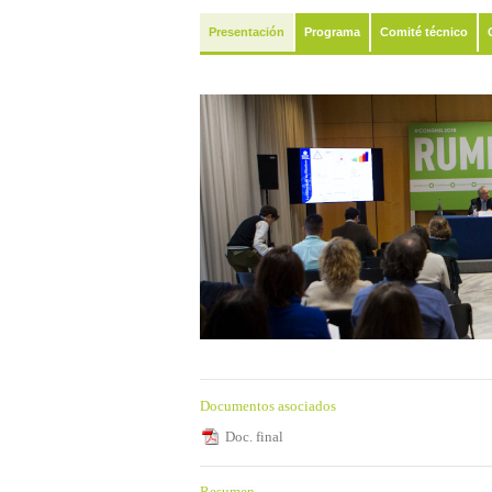
Presentación
Programa
Comité técnico
Documentos asociados
Doc. final
Resumen