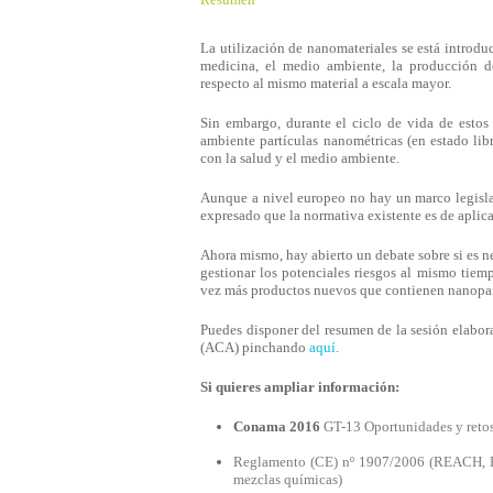
La utilización de nanomateriales se está introdu
medicina, el medio ambiente, la producción de
respecto al mismo material a escala mayor.
Sin embargo, durante el ciclo de vida de estos 
ambiente partículas nanométricas (en estado lib
con la salud y el medio ambiente.
Aunque a nivel europeo no hay un marco legisla
expresado que la normativa existente es de apl
Ahora mismo, hay abierto un debate sobre si es nec
gestionar los potenciales riesgos al mismo tiem
vez más productos nuevos que contienen nanopar
Puedes disponer del resumen de la sesión elabor
(ACA) pinchando
aquí
.
Si quieres ampliar información:
Conama 2016
GT-13 Oportunidades y retos
Reglamento (CE) nº 1907/2006 (REACH, Reg
mezclas químicas)