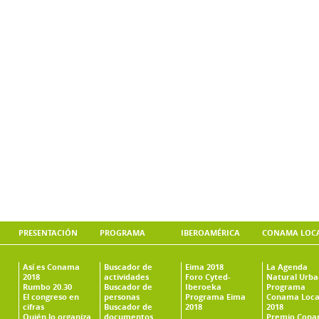
PRESENTACIÓN
PROGRAMA
IBEROAMÉRICA
CONAMA LOC
Así es Conama
Buscador de
Eima 2018
La Agenda
2018
actividades
Foro Cyted-
Natural Urb
Rumbo 20.30
Buscador de
Iberoeka
Programa
El congreso en
personas
Programa Eima
Conama Loca
cifras
Buscador de
2018
2018
Quién lo organiza
documentos
Premio Con