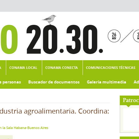
A
CONAMA LOCAL
CONAMA CONECTA
COMUNICACIONES TÉCNICAS
e personas
Buscador de documentos
Galería multimedia
Ad
Patroc
ndustria agroalimentaria. Coordina:
en la Sala Habana-Buenos Aires