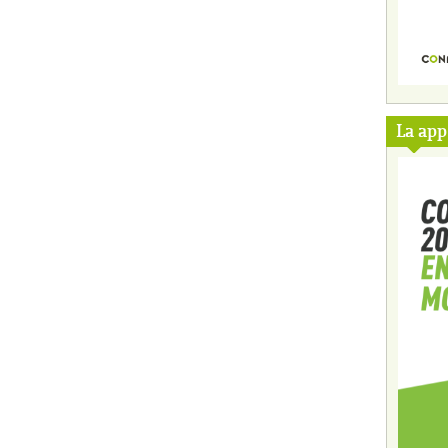
La ap