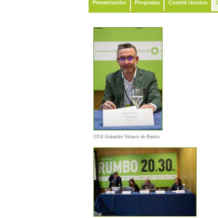
Presentación
Programa
Comité técnico
GT-8 Alejandro Velasco de Benito