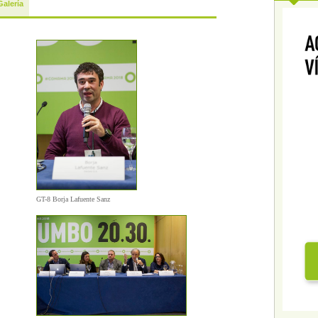
Galería
GT-8 Borja Lafuente Sanz