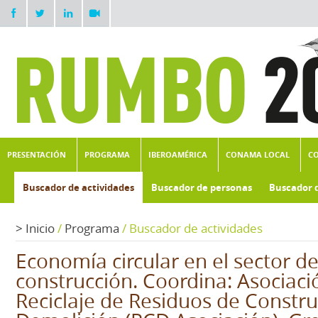
PRESENTACIÓN
PROGRAMA
IBEROAMÉRICA
CONAMA LOCAL
C
Buscador de actividades
Buscador de personas
Buscador 
>
Inicio
/
Programa
/
Buscador de actividades
Economía circular en el sector de
construcción. Coordina: Asociac
Reciclaje de Residuos de Constru