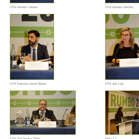
GT-6 Antonio Cabrera
GT-6 Antonio Sánchez
GT-6 Francisco Javier Martín
GT-6 Inés Leal
GT-6 Jose Ignacio Tertre
Mesa 1 1