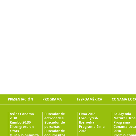
PRESENTACIÓN
PROGRAMA
IBEROAMÉRICA
CONAMA LOC
Así es Conama
Buscador de
Eima 2018
La Agenda
2018
actividades
Foro Cyted-
Natural Urb
Rumbo 20.30
Buscador de
Iberoeka
Programa
El congreso en
personas
Programa Eima
Conama Loca
cifras
Buscador de
2018
2018
Quién lo organiza
documentos
Premio Con