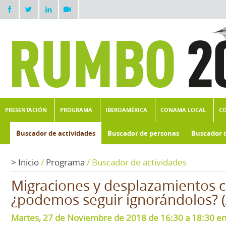
PRESENTACIÓN
PROGRAMA
IBEROAMÉRICA
CONAMA LOCAL
C
Buscador de actividades
Buscador de personas
Buscador 
>
Inicio
/
Programa
/
Buscador de actividades
Migraciones y desplazamientos c
¿podemos seguir ignorándolos? (
Martes, 27 de Noviembre de 2018 de 16:30 a 18:30 en