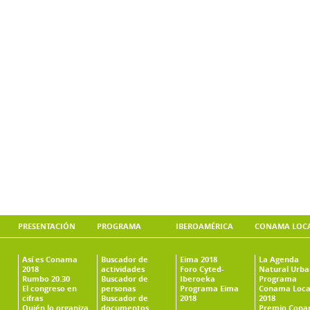
PRESENTACIÓN
PROGRAMA
IBEROAMÉRICA
CONAMA LOC
Así es Conama
Buscador de
Eima 2018
La Agenda
2018
actividades
Foro Cyted-
Natural Urb
Rumbo 20.30
Buscador de
Iberoeka
Programa
El congreso en
personas
Programa Eima
Conama Loca
cifras
Buscador de
2018
2018
Quién lo organiza
documentos
Premio Con