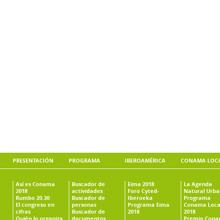
PRESENTACIÓN
PROGRAMA
IBEROAMÉRICA
CONAMA LOC
Así es Conama
Buscador de
Eima 2018
La Agenda
2018
actividades
Foro Cyted-
Natural Urb
Rumbo 20.30
Buscador de
Iberoeka
Programa
El congreso en
personas
Programa Eima
Conama Loca
cifras
Buscador de
2018
2018
Quién lo organiza
documentos
Premio Con