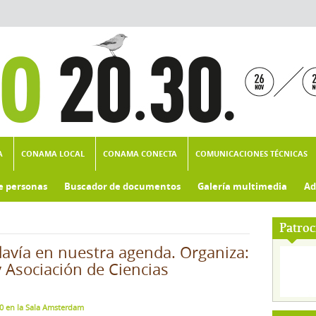
A
CONAMA LOCAL
CONAMA CONECTA
COMUNICACIONES TÉCNICAS
e personas
Buscador de documentos
Galería multimedia
Ad
Patroc
davía en nuestra agenda. Organiza:
 Asociación de Ciencias
00 en la Sala Amsterdam