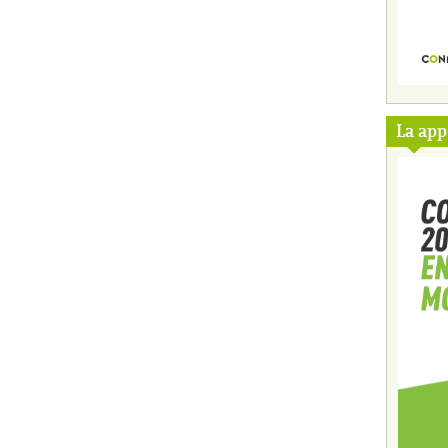
La ap