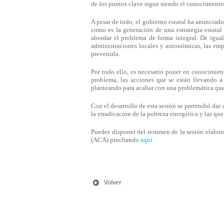
de los puntos clave sigue siendo el conocimiento 
A pesar de todo, el gobierno estatal ha anuncia
como es la generación de una estrategia estatal
abordar el problema de forma integral. De igua
administraciones locales y autonómicas, las empr
prevenirla.
Por todo ello, es necesario poner en conocimien
problema, las acciones que se están llevando a 
planteando para acabar con una problemática qu
Con el desarrollo de esta sesión se pretendió dar
la erradicación de la pobreza energética y las qu
Puedes disponer del resumen de la sesión elabor
(ACA) pinchando
aquí
Volver