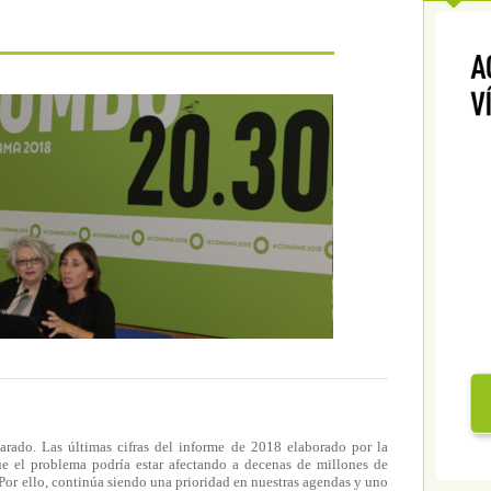
larado. Las últimas cifras del informe de 2018 elaborado por la
e el problema podría estar afectando a decenas de millones de
 Por ello, continúa siendo una prioridad en nuestras agendas y uno